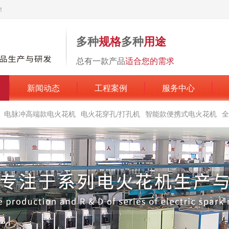
！
多种
规格
多种
用途
总有一款产品
适合您的需求
新闻动态
工程案例
服务中心
电脉冲高端款电火花机
电火花穿孔/打孔机
智能款便携式电火花机
全