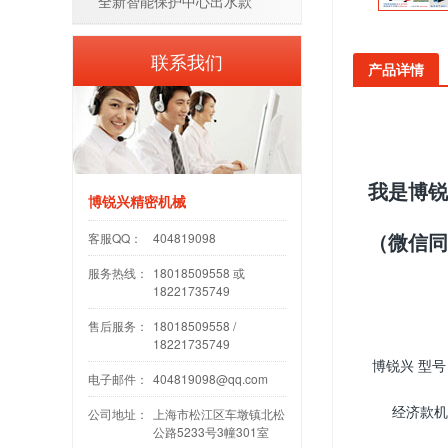
全新智能保护中心出水款
联系我们
产品详情
我是博锐
博锐兴精密机械
（微信
客服QQ：
404819098
服务热线：
18018509558 或
18221735749
售后服务：
18018509558 /
18221735749
博锐兴
型号
电子邮件：
404819098@qq.com
经济款机
公司地址：
上海市松江区车墩镇北松
公路5233号3幢301室