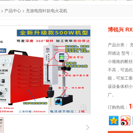
>
产品中心
>
充放电指针款电火花机
博锐兴 R
产品分类： 
邦德达 型号：
小规格的断丝
不高，可选此
能，可加工垂
该设备体积小
广。
1
订购热线：