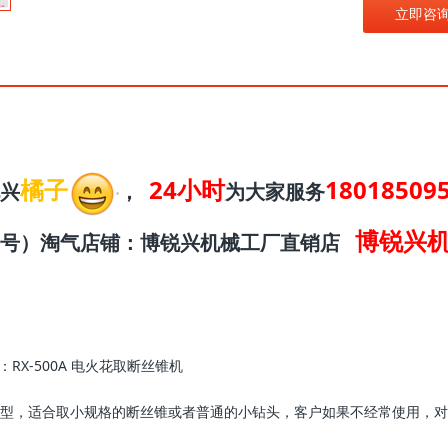
立即咨
橘子
24小时
18018509
兴
，
为大家服务
博锐兴
同号）淘气店铺：博锐兴机械工厂直销店
：RX-500A
电火花取断丝锥机
型，适合
取小规格的断丝锥或者普通的小钻头，客户如果
不经常使用，