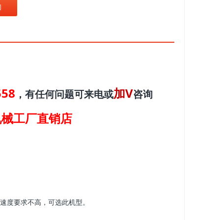
询
558
加V
，有任何问题可来电或
咨询
机械工厂直销店
对速度要求不高，可选此机型。