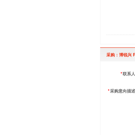
采购：博锐兴 R
*
联系
*
采购意向描