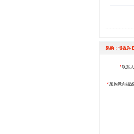
采购：博锐兴 B
*
联系
*
采购意向描