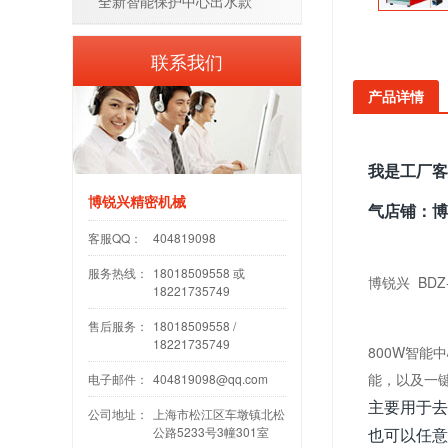
全新智能保护中心出水款
联系我们
产品详情
我是工厂客
博锐兴精密机械
气店铺：
客服QQ：
404819098
服务热线：
18018509558 或
博锐兴 BD
18221735749
售后服务：
18018509558 /
18221735749
800W智能
能，以及一
电子邮件：
404819098@qq.com
主要用于去
公司地址：
上海市松江区车墩镇北松
公路5233号3幢301室
也可以任意