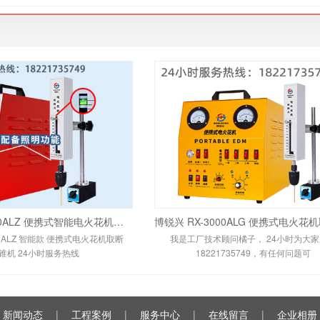
博锐兴 RX-600ALZ 便携式智能电火花机取断丝锥机 24小时服务热线：1822173574
00ALZ 智能款 便携式电火花机取断
我是工厂技术顾问橘子， 24小时为大
锥机 24小时服务热线
18221735749，有任何问题可
新闻动态
|
工程案例
|
服务中心
|
在线留言
|
企业相册