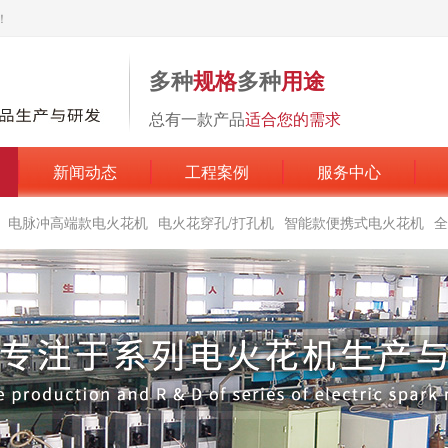
！
多种
规格
多种
用途
总有一款产品
适合您的需求
新闻动态
工程案例
服务中心
电脉冲高端款电火花机
电火花穿孔/打孔机
智能款便携式电火花机
全