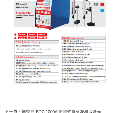
上一篇：博锐兴 BDZ-1000A 便携式电火花机取断丝锥机智能款 24小时服务热线：18018509558（小橘子）